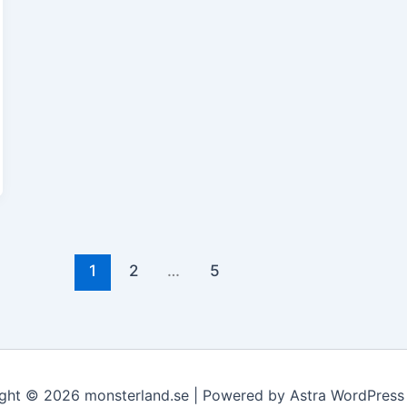
1
2
…
5
ght © 2026 monsterland.se | Powered by
Astra WordPres