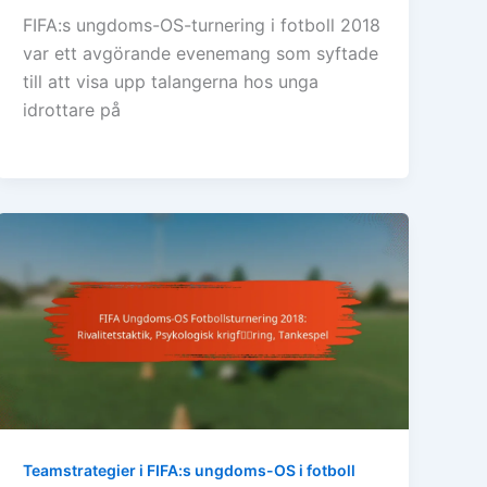
FIFA:s ungdoms-OS-turnering i fotboll 2018
var ett avgörande evenemang som syftade
till att visa upp talangerna hos unga
idrottare på
Teamstrategier i FIFA:s ungdoms-OS i fotboll