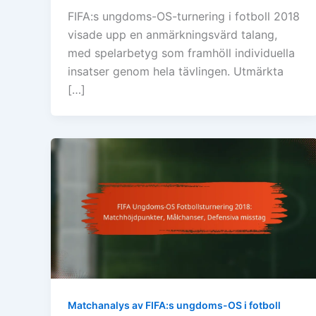
FIFA:s ungdoms-OS-turnering i fotboll 2018
visade upp en anmärkningsvärd talang,
med spelarbetyg som framhöll individuella
insatser genom hela tävlingen. Utmärkta
[…]
Matchanalys av FIFA:s ungdoms-OS i fotboll