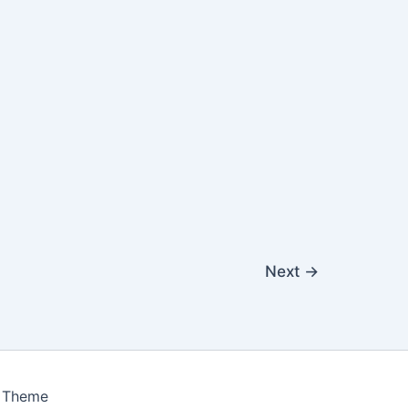
Next
→
s Theme