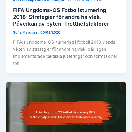
FIFA Ungdoms-OS Fotbollsturnering
2018: Strategier för andra halvlek,
Påverkan av byten, Trötthetsfaktorer
Sofia Marquez
/
05/02/2026
FIFA:s ungdoms-OS-turnering i fotboll 2018 visade
vikten av strategier för andra halvlek, där lagen
implementerade taktiska justeringar och formationer
för