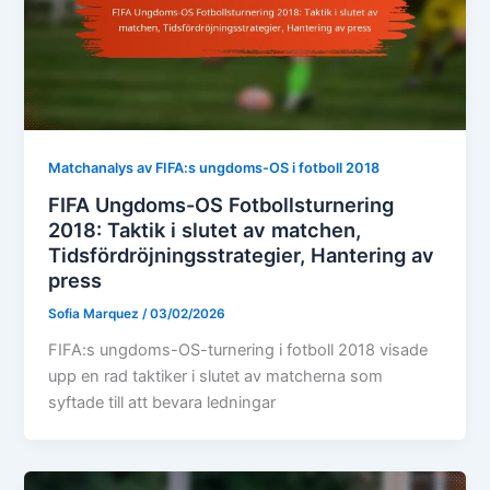
Matchanalys av FIFA:s ungdoms-OS i fotboll 2018
FIFA Ungdoms-OS Fotbollsturnering
2018: Taktik i slutet av matchen,
Tidsfördröjningsstrategier, Hantering av
press
Sofia Marquez
/
03/02/2026
FIFA:s ungdoms-OS-turnering i fotboll 2018 visade
upp en rad taktiker i slutet av matcherna som
syftade till att bevara ledningar