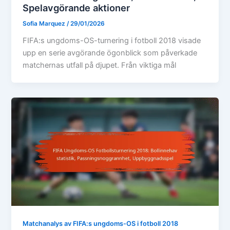
Spelavgörande aktioner
Sofia Marquez
/
29/01/2026
FIFA:s ungdoms-OS-turnering i fotboll 2018 visade
upp en serie avgörande ögonblick som påverkade
matchernas utfall på djupet. Från viktiga mål
Matchanalys av FIFA:s ungdoms-OS i fotboll 2018