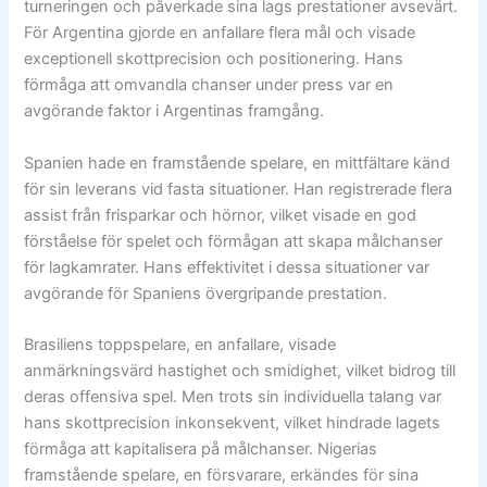
turneringen och påverkade sina lags prestationer avsevärt.
För Argentina gjorde en anfallare flera mål och visade
exceptionell skottprecision och positionering. Hans
förmåga att omvandla chanser under press var en
avgörande faktor i Argentinas framgång.
Spanien hade en framstående spelare, en mittfältare känd
för sin leverans vid fasta situationer. Han registrerade flera
assist från frisparkar och hörnor, vilket visade en god
förståelse för spelet och förmågan att skapa målchanser
för lagkamrater. Hans effektivitet i dessa situationer var
avgörande för Spaniens övergripande prestation.
Brasiliens toppspelare, en anfallare, visade
anmärkningsvärd hastighet och smidighet, vilket bidrog till
deras offensiva spel. Men trots sin individuella talang var
hans skottprecision inkonsekvent, vilket hindrade lagets
förmåga att kapitalisera på målchanser. Nigerias
framstående spelare, en försvarare, erkändes för sina