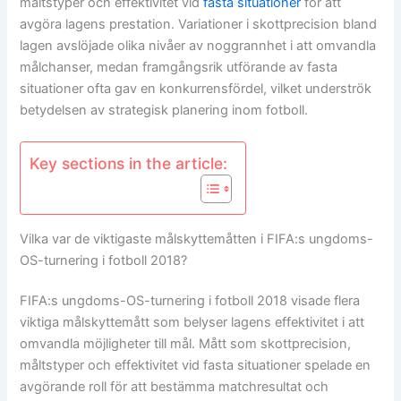
måltstyper och effektivitet vid
fasta situationer
för att
avgöra lagens prestation. Variationer i skottprecision bland
lagen avslöjade olika nivåer av noggrannhet i att omvandla
målchanser, medan framgångsrik utförande av fasta
situationer ofta gav en konkurrensfördel, vilket underströk
betydelsen av strategisk planering inom fotboll.
Key sections in the article:
Vilka var de viktigaste målskyttemåtten i FIFA:s ungdoms-
OS-turnering i fotboll 2018?
FIFA:s ungdoms-OS-turnering i fotboll 2018 visade flera
viktiga målskyttemått som belyser lagens effektivitet i att
omvandla möjligheter till mål. Mått som skottprecision,
måltstyper och effektivitet vid fasta situationer spelade en
avgörande roll för att bestämma matchresultat och