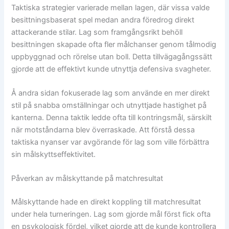
Taktiska strategier varierade mellan lagen, där vissa valde
besittningsbaserat spel medan andra föredrog direkt
attackerande stilar. Lag som framgångsrikt behöll
besittningen skapade ofta fler målchanser genom tålmodig
uppbyggnad och rörelse utan boll. Detta tillvägagångssätt
gjorde att de effektivt kunde utnyttja defensiva svagheter.
Å andra sidan fokuserade lag som använde en mer direkt
stil på snabba omställningar och utnyttjade hastighet på
kanterna. Denna taktik ledde ofta till kontringsmål, särskilt
när motståndarna blev överraskade. Att förstå dessa
taktiska nyanser var avgörande för lag som ville förbättra
sin målskyttseffektivitet.
Påverkan av målskyttande på matchresultat
Målskyttande hade en direkt koppling till matchresultat
under hela turneringen. Lag som gjorde mål först fick ofta
en psykologisk fördel, vilket gjorde att de kunde kontrollera