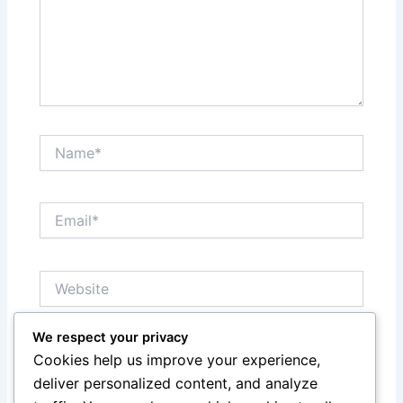
Name*
Email*
Website
We respect your privacy
Save my name, email, and website in this browser
Cookies help us improve your experience,
for the next time I comment.
deliver personalized content, and analyze