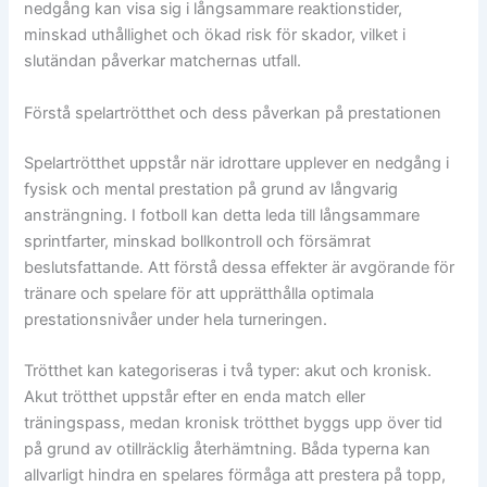
nedgång kan visa sig i långsammare reaktionstider,
minskad uthållighet och ökad risk för skador, vilket i
slutändan påverkar matchernas utfall.
Förstå spelartrötthet och dess påverkan på prestationen
Spelartrötthet uppstår när idrottare upplever en nedgång i
fysisk och mental prestation på grund av långvarig
ansträngning. I fotboll kan detta leda till långsammare
sprintfarter, minskad bollkontroll och försämrat
beslutsfattande. Att förstå dessa effekter är avgörande för
tränare och spelare för att upprätthålla optimala
prestationsnivåer under hela turneringen.
Trötthet kan kategoriseras i två typer: akut och kronisk.
Akut trötthet uppstår efter en enda match eller
träningspass, medan kronisk trötthet byggs upp över tid
på grund av otillräcklig återhämtning. Båda typerna kan
allvarligt hindra en spelares förmåga att prestera på topp,