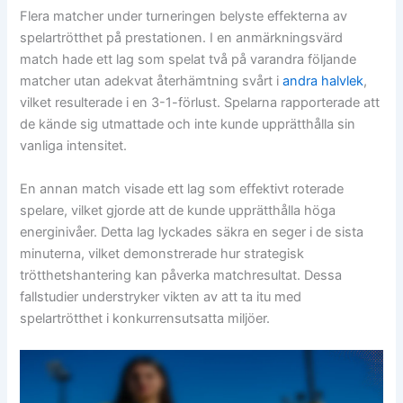
Flera matcher under turneringen belyste effekterna av
spelartrötthet på prestationen. I en anmärkningsvärd
match hade ett lag som spelat två på varandra följande
matcher utan adekvat återhämtning svårt i
andra halvlek
,
vilket resulterade i en 3-1-förlust. Spelarna rapporterade att
de kände sig utmattade och inte kunde upprätthålla sin
vanliga intensitet.
En annan match visade ett lag som effektivt roterade
spelare, vilket gjorde att de kunde upprätthålla höga
energinivåer. Detta lag lyckades säkra en seger i de sista
minuterna, vilket demonstrerade hur strategisk
trötthetshantering kan påverka matchresultat. Dessa
fallstudier understryker vikten av att ta itu med
spelartrötthet i konkurrensutsatta miljöer.