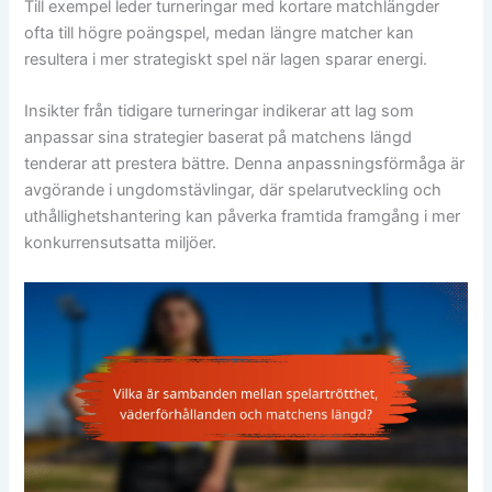
Till exempel leder turneringar med kortare matchlängder
ofta till högre poängspel, medan längre matcher kan
resultera i mer strategiskt spel när lagen sparar energi.
Insikter från tidigare turneringar indikerar att lag som
anpassar sina strategier baserat på matchens längd
tenderar att prestera bättre. Denna anpassningsförmåga är
avgörande i ungdomstävlingar, där spelarutveckling och
uthållighetshantering kan påverka framtida framgång i mer
konkurrensutsatta miljöer.