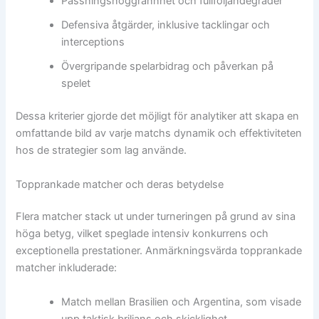
Passningsnoggrannhet och fullföljandegrader
Defensiva åtgärder, inklusive tacklingar och
interceptions
Övergripande spelarbidrag och påverkan på
spelet
Dessa kriterier gjorde det möjligt för analytiker att skapa en
omfattande bild av varje matchs dynamik och effektiviteten
hos de strategier som lag använde.
Topprankade matcher och deras betydelse
Flera matcher stack ut under turneringen på grund av sina
höga betyg, vilket speglade intensiv konkurrens och
exceptionella prestationer. Anmärkningsvärda topprankade
matcher inkluderade:
Match mellan Brasilien och Argentina, som visade
upp taktisk briljans och skicklighet