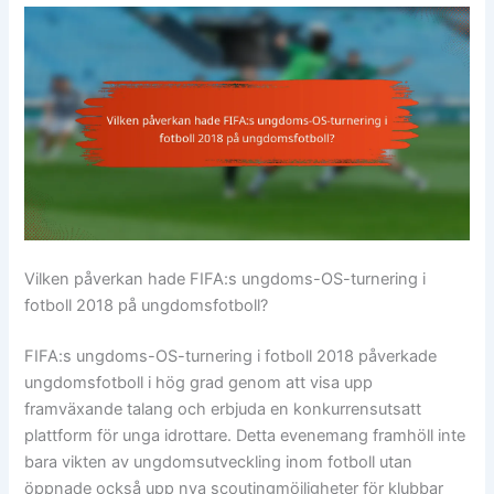
Vilken påverkan hade FIFA:s ungdoms-OS-turnering i
fotboll 2018 på ungdomsfotboll?
FIFA:s ungdoms-OS-turnering i fotboll 2018 påverkade
ungdomsfotboll i hög grad genom att visa upp
framväxande talang och erbjuda en konkurrensutsatt
plattform för unga idrottare. Detta evenemang framhöll inte
bara vikten av ungdomsutveckling inom fotboll utan
öppnade också upp nya scoutingmöjligheter för klubbar