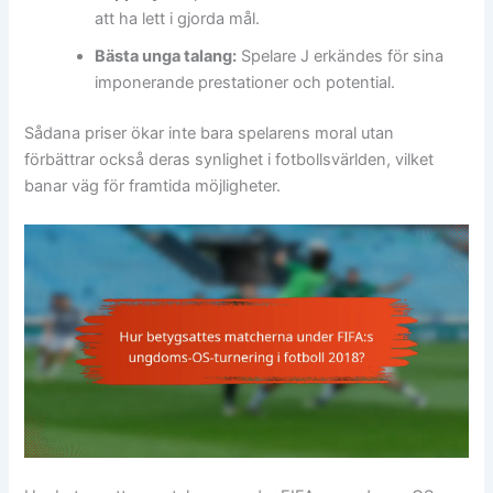
att ha lett i gjorda mål.
Bästa unga talang:
Spelare J erkändes för sina
imponerande prestationer och potential.
Sådana priser ökar inte bara spelarens moral utan
förbättrar också deras synlighet i fotbollsvärlden, vilket
banar väg för framtida möjligheter.