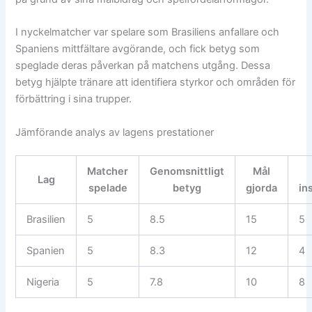
I nyckelmatcher var spelare som Brasiliens anfallare och
Spaniens mittfältare avgörande, och fick betyg som
speglade deras påverkan på matchens utgång. Dessa
betyg hjälpte tränare att identifiera styrkor och områden för
förbättring i sina trupper.
Jämförande analys av lagens prestationer
Matcher
Genomsnittligt
Mål
Lag
spelade
betyg
gjorda
in
Brasilien
5
8.5
15
5
Spanien
5
8.3
12
4
Nigeria
5
7.8
10
8