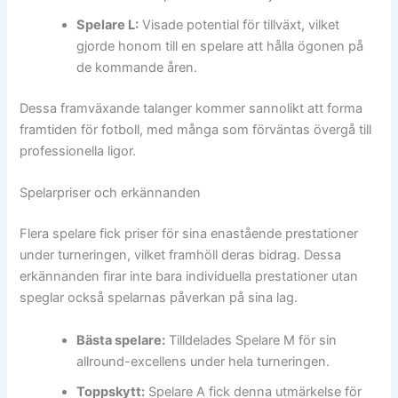
Spelare L:
Visade potential för tillväxt, vilket
gjorde honom till en spelare att hålla ögonen på
de kommande åren.
Dessa framväxande talanger kommer sannolikt att forma
framtiden för fotboll, med många som förväntas övergå till
professionella ligor.
Spelarpriser och erkännanden
Flera spelare fick priser för sina enastående prestationer
under turneringen, vilket framhöll deras bidrag. Dessa
erkännanden firar inte bara individuella prestationer utan
speglar också spelarnas påverkan på sina lag.
Bästa spelare:
Tilldelades Spelare M för sin
allround-excellens under hela turneringen.
Toppskytt:
Spelare A fick denna utmärkelse för