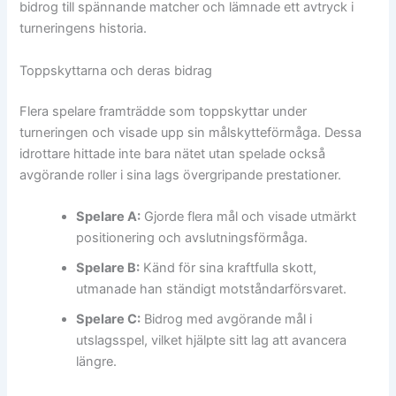
bidrog till spännande matcher och lämnade ett avtryck i
turneringens historia.
Toppskyttarna och deras bidrag
Flera spelare framträdde som toppskyttar under
turneringen och visade upp sin målskytteförmåga. Dessa
idrottare hittade inte bara nätet utan spelade också
avgörande roller i sina lags övergripande prestationer.
Spelare A:
Gjorde flera mål och visade utmärkt
positionering och avslutningsförmåga.
Spelare B:
Känd för sina kraftfulla skott,
utmanade han ständigt motståndarförsvaret.
Spelare C:
Bidrog med avgörande mål i
utslagsspel, vilket hjälpte sitt lag att avancera
längre.