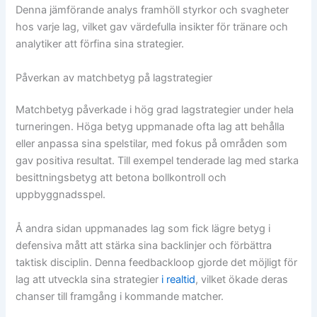
Denna jämförande analys framhöll styrkor och svagheter
hos varje lag, vilket gav värdefulla insikter för tränare och
analytiker att förfina sina strategier.
Påverkan av matchbetyg på lagstrategier
Matchbetyg påverkade i hög grad lagstrategier under hela
turneringen. Höga betyg uppmanade ofta lag att behålla
eller anpassa sina spelstilar, med fokus på områden som
gav positiva resultat. Till exempel tenderade lag med starka
besittningsbetyg att betona bollkontroll och
uppbyggnadsspel.
Å andra sidan uppmanades lag som fick lägre betyg i
defensiva mått att stärka sina backlinjer och förbättra
taktisk disciplin. Denna feedbackloop gjorde det möjligt för
lag att utveckla sina strategier
i realtid
, vilket ökade deras
chanser till framgång i kommande matcher.