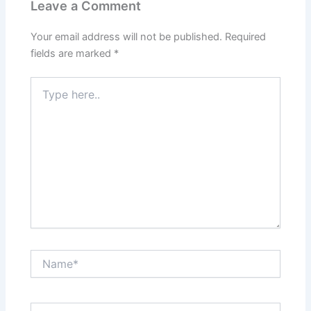
Leave a Comment
Your email address will not be published.
Required
fields are marked
*
Type
here..
Name*
Email*