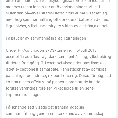
efter i en match. Denna psykologiska fördel kan leda till en
mer beslutsam insats för att övervinna hinder, vilket i
slutändan påverkar slutresultatet. Studier har visat att lag
med hög sammanhållning ofta presterar bättre än de med
lägre nivåer, vilket understryker vikten av att främja enhet.
Fallstudier av sammanhållna lag i turneringen
Under FIFA:s ungdoms-OS-turnering i fotboll 2018
exemplifierade flera lag stark sammanhållning, vilket bidrog
till deras framgång. Till exempel visade det brasilianska
laget exceptionellt samarbete, kännetecknat av sömlösa
passningar och strategisk positionering. Deras förmåga att
kommunicera effektivt på planen gjorde att de kunde
förutse varandras rörelser, vilket ledde till en serie
imponerande segrar.
På liknande sätt visade det franska laget sin
sammanhållning genom en stark känsla av kamratskap