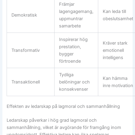
Främjar
lagengagemang,
Kan leda till
Demokratisk
uppmuntrar
obeslutsamhet
samarbete
Inspirerar hög
Kräver stark
prestation,
Transformativ
emotionell
bygger
intelligens
förtroende
Tydliga
Kan hämma
Transaktionell
belöningar och
inre motivation
konsekvenser
Effekten av ledarskap på lagmoral och sammanhållning
Ledarskap påverkar i hög grad lagmoral och
sammanhållning, vilket är avgörande för framgång inom
ungdomsidrott. Effektiva ledare kan öka spelarnas